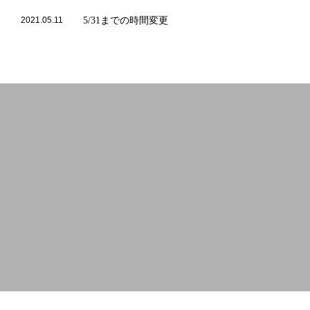
2021.05.11
5/31までの時間変更
2021.05.7
2021.05.3
2021夏メニュー登場！
2021.03.27
時短営業要請と2021年ゴールデンウィーク営業時間
2020.11.11
英語メニュー完成