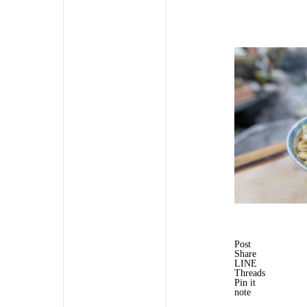
Post
Share
LINE
Threads
Pin it
note