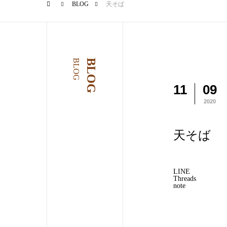
BLOG
天そば
BLOG
BLOG
11
09
2020
天そば
LINE
Threads
note