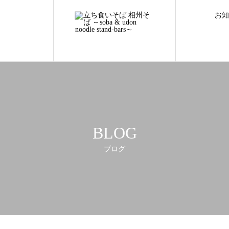
お知
【横浜スタジアムで蕎麦弁当はいかが！】DeNAベイスターズvs阪神
のご案内
BLOG
ブログ