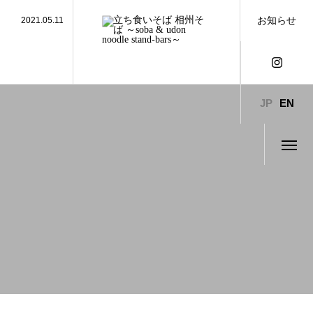
2021.05.11
5/31までの時間変更
お知らせ
2021.05.7
【横浜スタジアムで蕎麦弁当はいかが！】DeNAベイ
2021.05.3
2021夏メニュー登場！
2021.03.27
時短営業要請と2021年ゴールデンウィーク営業時間
2020.11.11
英語メニュー完成
JP
EN