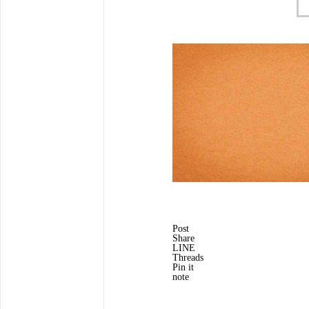
Post
Share
LINE
Threads
Pin it
note